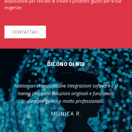
disposizione per cercare di creare il prodotto giusto per le tue
esigenze.
CONTATTACI
DICONO DI NOI
Ci hanno supportato nella creazione del logo
aziendale e della nostra immagine coordinata.
Sempre gentili e attenti ai dettagli, hanno saputo
interpretare perfettamente la nostra identità con
grande creatività.
ELENA R.