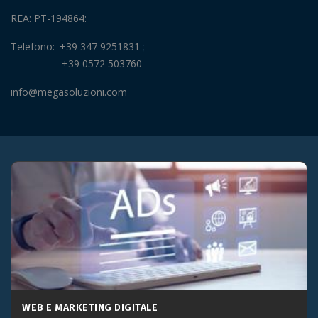
REA: PT-194864
Telefono
+39 347 9251831
+39 0572 503760
info@megasoluzioni.com
WEB E MARKETING DIGITALE