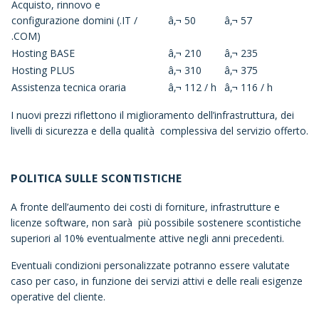
Acquisto, rinnovo e
configurazione domini (.IT /
â‚¬ 50
â‚¬ 57
.COM)
Hosting BASE
â‚¬ 210
â‚¬ 235
Hosting PLUS
â‚¬ 310
â‚¬ 375
Assistenza tecnica oraria
â‚¬ 112 / h
â‚¬ 116 / h
I nuovi prezzi riflettono il miglioramento dell’infrastruttura, dei
livelli di sicurezza e della qualità complessiva del servizio offerto.
POLITICA SULLE SCONTISTICHE
A fronte dell’aumento dei costi di forniture, infrastrutture e
licenze software, non sarà più possibile sostenere scontistiche
superiori al 10% eventualmente attive negli anni precedenti.
Eventuali condizioni personalizzate potranno essere valutate
caso per caso, in funzione dei servizi attivi e delle reali esigenze
operative del cliente.