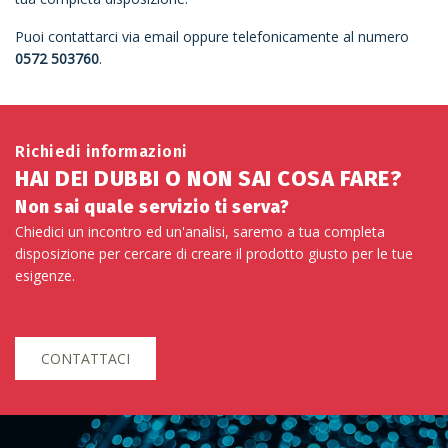
Puoi contattarci via email oppure telefonicamente al numero
0572 503760
.
Richiedi informazioni
HAI DEI DUBBI O NON SAI COSA FARE?
Non sai quale servizio ti serva?
Chiedici un incontro ed un'analisi, saremo a tua completa
disposizione per cercare di creare il prodotto giusto per le tue
esigenze.
CONTATTACI