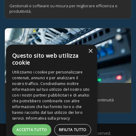
Gestionali e software su misura per migliorare efficienza e
produttività.
×
Questo sito web utilizza
cookie
Utilizziamo i cookie per personalizzare
contenuti, annunci e per analizzare il
nostro traffico. Condividiamo inoltre
informazioni sul tuo utilizzo del nostro sito
INFRASTRUTTURA E SUPPORTO
con i nostri partner pubblicitari e di analisi
Hosting, backup, sicurezza e assistenza per la continuità
che potrebbero combinarle con altre
operativa.
informazioni che hai fornito loro o che
hanno raccolto dal tuo utilizzo dei loro
servizi.
Informativa sulla privacy
ACCETTA TUTTO
RIFIUTA TUTTO
MegaSoluzioni srl
2026
. All Rights Reserved.